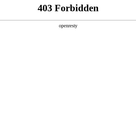
产品及服务
行业解决方案
合作伙伴
投资者关系
分钟生成招标文件，AI让招采变轻松
2025 / 12 / 08
、审查潜在风险点，往往是耗费团队大量时间的环节。一份文件的诞生
槛高、流程繁琐的招采文档编写及审查工作变得更高效、更智能？聚鑫
同为招采工作装上“智慧大脑”，让复杂流程变得轻盈高效。